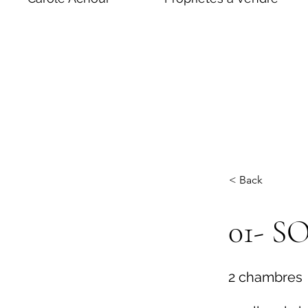
< Back
01- S
2 chambres