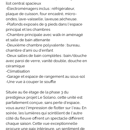
îlot central spacieux
-Électroménagers inclus : réfrigérateur,
plaque de cuisson, four encastré, micro-
ondes, lave-vaisselle, laveuse,sécheuse.
-Plafonds exposés de 9 pieds dans l'espace
principal et les chambres
-Chambre principale avec walk-in aménagé
et salle de bain attenante
-Deuxième chambre polyvalente : bureau,
chambre d'ami ou d'enfant
-Deux salles de bain complètes : bain/douche
avec paroi de verre, vanité double, douche en
céramique
-Climatisation
-Garage et espace de rangement au sous-sol
-Une vue à couper le souffle
Située au 6e étage de la phase 3 du
prestigieux projet Le Solano, cette unité est
parfaitement conçue, sans perte d'espace,
vous aurez l'impression de flotter sur l'eau. En
soirée, les lumières qui scintillent de l'autre
côté du fleuve offrent un spectacle différent
chaque saison. Cette vue exceptionnelle
procure une paix intérieure, un sentiment de