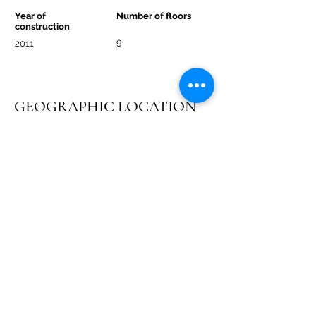
Year of
Number of floors
construction
9
2011
GEOGRAPHIC LOCATION
859 de la Commune est, # 601, Montréal,
Québec, H2L 0B9