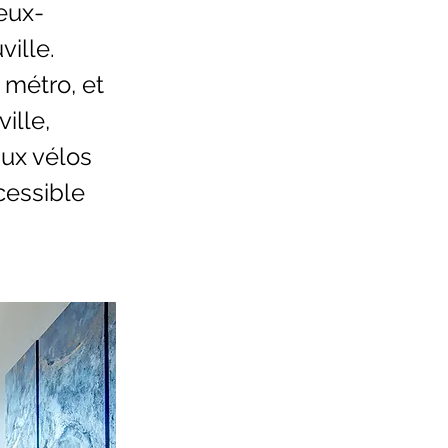
eux-
ille.
 métro, et
ille,
aux vélos
cessible