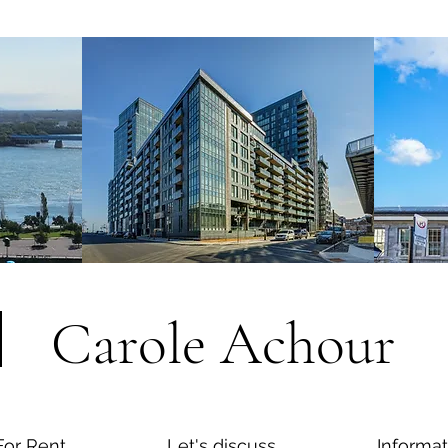
Carole Achour
For Rent
Let's discuss
Informat