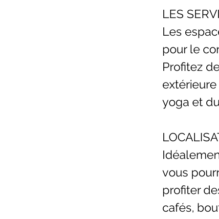
LES SERVI
Les espace
pour le co
Profitez de
extérieure 
yoga et du
LOCALISA
Idéalement
vous pourr
profiter d
cafés, bou