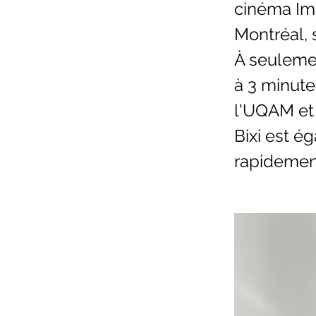
cinéma Ima
Montréal, 
À seulemen
à 3 minute
l'UQAM et 
Bixi est é
rapidemen