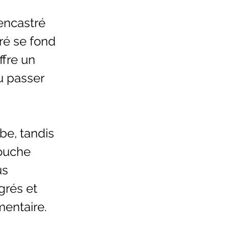
 encastré
gré se fond
ffre un
u passer
be, tandis
douche
us
grés et
entaire.