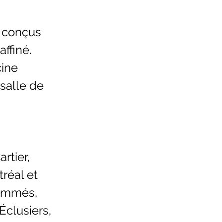
t conçus
affiné.
cine
 salle de
rtier,
tréal et
nommés,
clusiers,