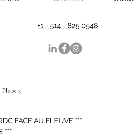
+1 - 514 - 825 0548
Phase 5
 RDC FACE AU FLEUVE ***
 ***