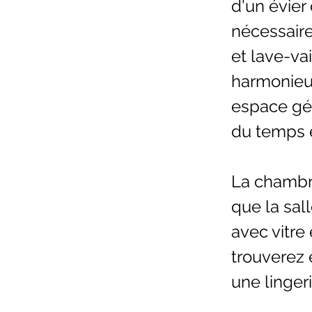
d'un évier
nécessaire
et lave-vai
harmonieus
espace gén
du temps e
La chambre
que la sal
avec vitre
trouverez 
une linge