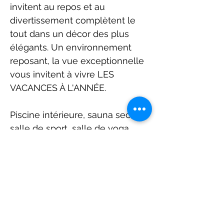
invitent au repos et au
divertissement complètent le
tout dans un décor des plus
élégants. Un environnement
reposant, la vue exceptionnelle
vous invitent à vivre LES
VACANCES À L'ANNÉE.
Piscine intérieure, sauna sec,
salle de sport, salle de yoga,
piscine extérieure sur le toit et
terrasse, chalet urbain.
Une visite vous convaincra!
L'unité est actuellement louée
au prix de 3195$ par mois