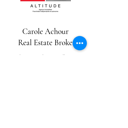
Carole Achour
Real Estate Broker
achour.carole@gmail.com
Cellular:
+
1 - 514 - 825 0548
Royal Lepage ALTITUDE
1215 Notre Dame Street West, Montreal, QC, H3C
0B1
514 846 0909